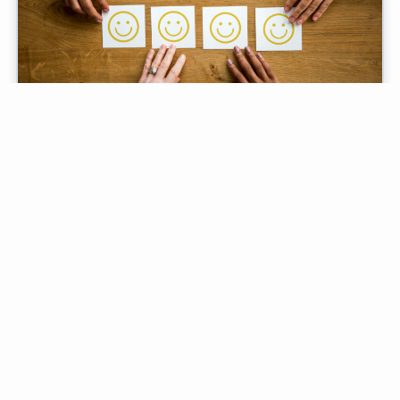
Do feedback à ação: como transformar reclamações
na hotelaria de luxo em combustível para inovação